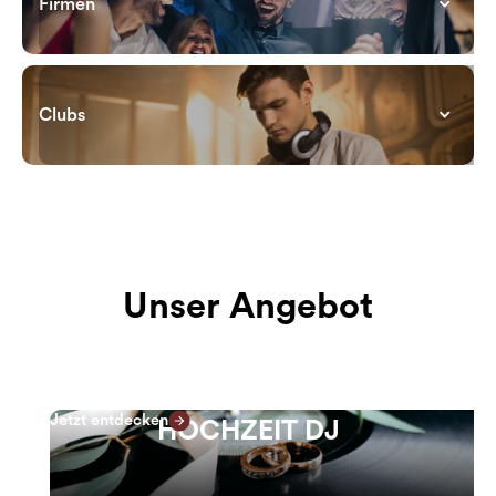
Firmen
Hudson Eventloft Bremen
STAAR Surgical AG
Creditreform Bremen
Clubs
Golfclub Hamburg-Ahrensburg
Fahrzeugagentur Strohmaie
BogenAir
Hauptzollamt Speicherstadt
Noho Hamburg
Quer Club Hamburg
Summer Island
N17 Elblocation, Schanze am See Neumünster
Bambi Bar
Nachtigall
M-One
Unser Angebot
Villa Halstenbek
Wasserschloss Hackhausen
Jetzt entdecken
HOCHZEIT DJ
Stadion am Panzenberg